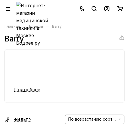
–
–
Главная
Бренды
Barry
Barry
Подробнее
По возрастанию сортировки
ФИЛЬТР