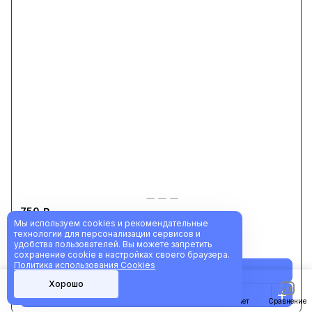
750 ₽
Мы используем cookies и рекомендательные
Таблетница Пилюля на 7 дней "КОМБИ"
технологии для персонализации сервисов и
удобства пользователей. Вы можете запретить
0
сохранение cookie в настройках своего браузера.
Политика использования Cookies
В корзину
Хорошо
Главная
Каталог
Корзина
Избранные
Кабинет
Сравнение