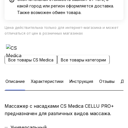
какой город или регион оформляется доставка.
Также возможен обмен товара.
Цена действительна только для интернет-магазина и может
отличаться от цен в розничных магазинах
Все товары CS Medica
Все товары категории
Описание
Характеристики
Инструкция
Отзывы
Доп
Массажер с насадками CS Medica CELLU PRO+
предназначен для различных видов массажа.
Универсальный