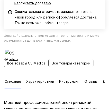
Рассчитать доставку
Окончательная стоимость зависит от того, в
какой город или регион оформляется доставка.
Также возможен обмен товара.
Цена действительна только для интернет-магазина и может
отличаться от цен в розничных магазинах
Все товары CS Medica
Все товары категории
Описание
Характеристики
Инструкция
Отзывы
Доп
Мощный профессиональный электрический
массажер для перкуссионного массажа может