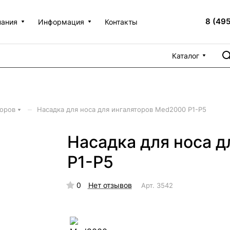
8 (49
пания
Информация
Контакты
Каталог
–
торов
Насадка для носа для ингаляторов Med2000 P1-P5
Насадка для носа 
P1-P5
0
Нет отзывов
Арт.
3542