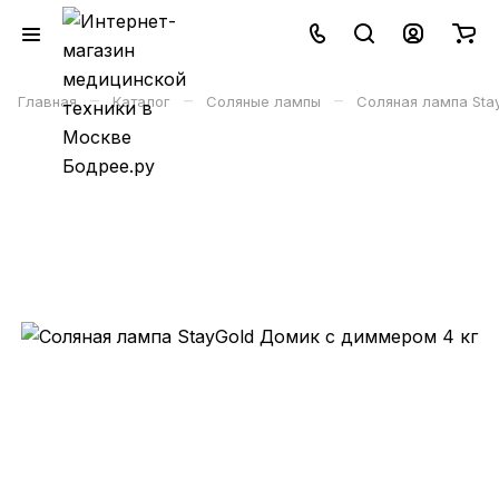
–
–
–
Главная
Каталог
Соляные лампы
Соляная лампа Sta