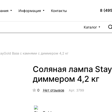
8 (49
пания
Информация
Контакты
Каталог
ayGold Ваза с камнями с диммером 4,2 кг
Соляная лампа Stay
диммером 4,2 кг
0
Нет отзывов
Арт.
3799