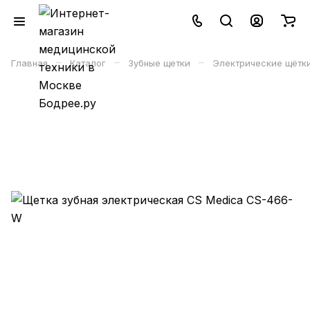
–
–
–
Главная
Каталог
Зубные щетки
Электрические щётк