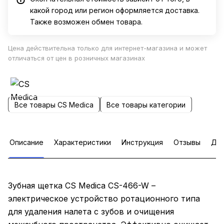
какой город или регион оформляется доставка.
Также возможен обмен товара.
Цена действительна только для интернет-магазина и может
отличаться от цен в розничных магазинах
Все товары CS Medica
Все товары категории
Описание
Характеристики
Инструкция
Отзывы
Доп
Зубная щетка CS Medica CS-466-W –
электрическое устройство ротационного типа
для удаления налета с зубов и очищения