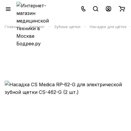
–
–
–
Главная
Каталог
Зубные щетки
Насадки для щёток